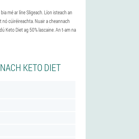
 bia mé ar líne Sligeach. Líon isteach an
ost nó cúiréireachta. Nuair a cheannach
rdú Keto Diet ag 50% lascaine. An t-am na
NNACH KETO DIET