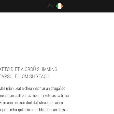
ÉIRE
KETO DIET A ORDÚ SLIMMING
CAPSULE LIOM SLIGEACH
Más mian Leat a cheannach ar an drugaí do
meáchain caillteanas mear trí ketosis sa tír na
Héireann , ní mór duit dul isteach do ainm
agus uimhir gutháin ar an bhfoirm iarratais ar