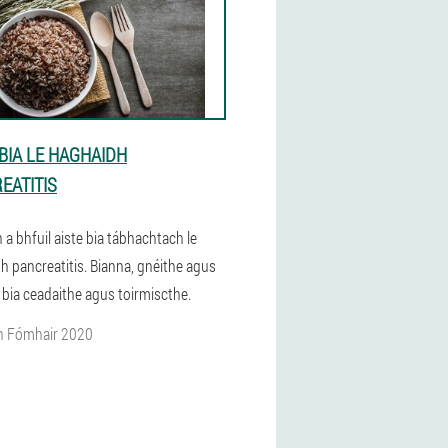
 BIA LE HAGHAIDH
EATITIS
 a bhfuil aiste bia tábhachtach le
h pancreatitis. Bianna, gnéithe agus
 bia ceadaithe agus toirmiscthe.
n Fómhair 2020