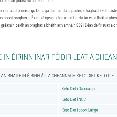
an oifig an phoist nó an teachtaire.
on iarracht bhreise, go léir is gá duit a ordú capsules le haghaidh keto aiste
 an bpost praghas in Éirinn (Sligeach). Íoc as an t-ordú tar éis a fháil sa ph
n gréasáin beidh an praghas a bheith ach amháin $39 ! Déan deifir suas a o
 IN ÉIRINN INAR FÉIDIR LEAT A CHEA
AN BHAILE IN ÉIRINN ÁIT A CHEANNACH KETO DIET KETO DIET
Keto Diet i Gcorcaigh
Keto Diet i NOC
Keto Diet i bport Láirge