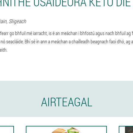
NITHE ÚSÁIDEORA KETO DIET
iain,
Sligeach
 fearr go bhfuil mé iarracht, is é an meáchan i bhfostú agus nach bhfuil ag 
nó seacláide. Bhí sé in ann a meáchan a chailleadh beagnach faoi dhó, a
eith.
AIRTEAGAL