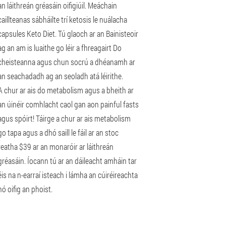
an láithreán gréasáin oifigiúil. Meáchain
caillteanas sábháilte trí ketosis le nuálacha
capsules Keto Diet. Tú glaoch ar an Bainisteoir
ag an am is luaithe go léir a fhreagairt Do
cheisteanna agus chun socrú a dhéanamh ar
an seachadadh ag an seoladh atá léirithe.
A chur ar ais do metabolism agus a bheith ar
an úinéir comhlacht caol gan aon painful fasts
agus spóirt! Táirge a chur ar ais metabolism
go tapa agus a dhó saill le fáil ar an stoc
reatha $39 ar an monaróir ar láithreán
gréasáin. Íocann tú ar an dáileacht amháin tar
éis na n-earraí isteach i lámha an cúiréireachta
nó oifig an phoist.