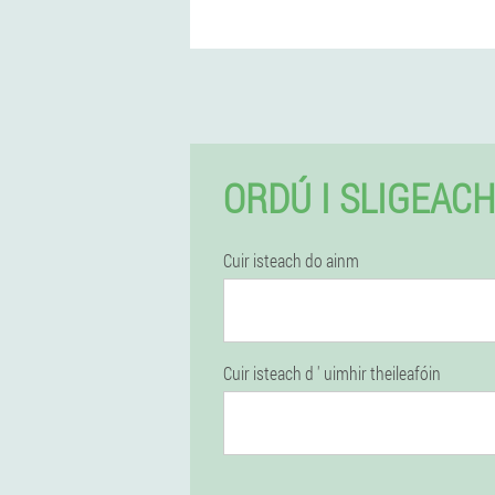
ORDÚ I SLIGEACH
Cuir isteach do ainm
Cuir isteach d ' uimhir theileafóin