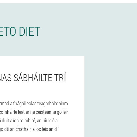
ETO DIET
AS SÁBHÁILTE TRÍ
armad a fhágáil eolas teagmhála: ainm
mhairle leat ar na ceisteanna go léir
it a íoc roimh ré, an uirlis é a
dtí an chathair, a íoc leis an d '