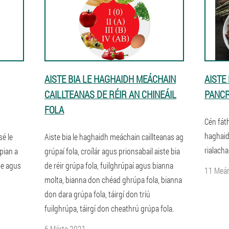
AISTE BIA LE HAGHAIDH MEÁCHAIN
AISTE
CAILLTEANAS DE RÉIR AN CHINEÁIL
PANCR
FOLA
Cén fáth
haghaid
sé le
Aiste bia le haghaidh meáchain caillteanas ag
rialacha
pian a
grúpaí fola, croílár agus prionsabail aiste bia
he agus
de réir grúpa fola, fuilghrúpaí agus bianna
11 Meá
molta, bianna don chéad ghrúpa fola, bianna
don dara grúpa fola, táirgí don tríú
fuilghrúpa, táirgí don cheathrú grúpa fola.
6 Márta 2021