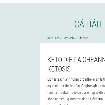
CÁ HÁIT
Keto Diet
Cathrach
Sligeach
KETO DIET A CHEANN
KETOSIS
Líon isteach an fhoirm ordaithe ar an lá
agus uimhir theileafóin. Roghnaigh an mo
faoi na modhanna teicniúla le haghaidh a 
sheoladh chuig trosc sa tír na Héireann . 