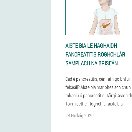
AISTE BIA LE HAGHAIDH
PANCREATITIS ROGHCHLÁR
SAMPLACH NA BRISEÁN
Cad é pancreatitis, cén fáth go bhfuil 
feiceáil? Aiste bia mar bhealach chun 
mhaolú ó pancreatitis. Táirgí Ceadait
Toirmiscthe. Roghchlár aiste bia.
28 Nollaig 2020