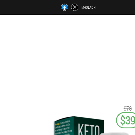
MHOLADH
$78
$3