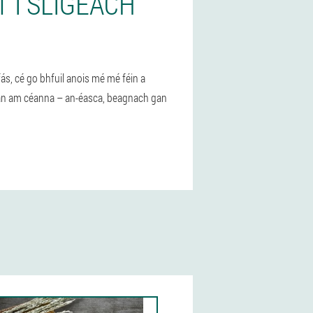
 I SLIGEACH
fás, cé go bhfuil anois mé mé féin a
g an am céanna – an-éasca, beagnach gan