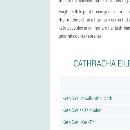
fhéadfadh dáileacht tar éis dul suas í ag 
Faigh réidh le punt breise gan a chur ar a
fhoirm thíos chun a fháil na n-earraí tríd
keto capsules ar an monaróir ar láithreá
gníomhaíochta teoranta.
CATHRACHA EILE
Keto Diet i mbaile átha Cliath
Keto Diet sa Tsionainn
Keto Diet i Keri-Tír