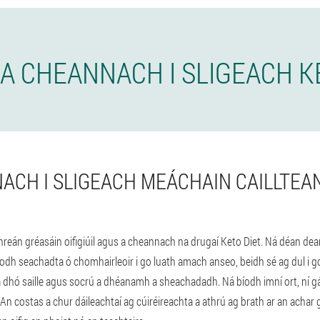
 A CHEANNACH I SLIGEACH K
ACH I SLIGEACH MEÁCHAIN CAILLTEAN
ithreán gréasáin oifigiúil agus a cheannach na drugaí Keto Diet. Ná déan de
dh seachadta ó chomhairleoir i go luath amach anseo, beidh sé ag dul i gco
dhó saille agus socrú a dhéanamh a sheachadadh. Ná bíodh imní ort, ní gá du
An costas a chur dáileachtaí ag cúiréireachta a athrú ag brath ar an achar go 