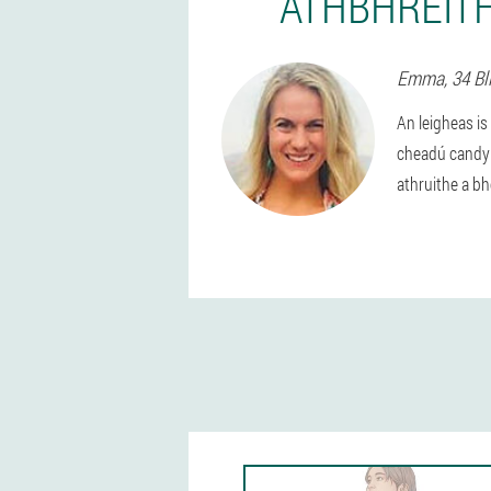
ATHBHREITH
Emma
, 34 Bl
An leigheas is
cheadú candy 
athruithe a bh