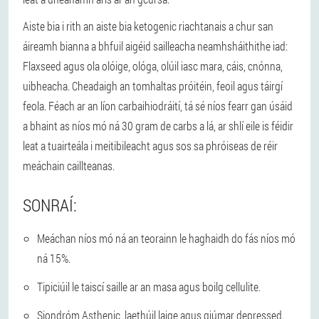
Aiste bia i rith an aiste bia ketogenic riachtanais a chur san
áireamh bianna a bhfuil aigéid sailleacha neamhsháithithe iad:
Flaxseed agus ola olóige, ológa, olúil iasc mara, cáis, cnónna,
uibheacha. Cheadaigh an tomhaltas próitéin, feoil agus táirgí
feola. Féach ar an líon carbaihiodráití, tá sé níos fearr gan úsáid
a bhaint as níos mó ná 30 gram de carbs a lá, ar shlí eile is féidir
leat a tuairteála i meitibileacht agus sos sa phróiseas de réir
meáchain caillteanas.
SONRAÍ:
Meáchan níos mó ná an teorainn le haghaidh do fás níos mó
ná 15%.
Tipiciúil le taiscí saille ar an masa agus boilg cellulite.
Siondróm Asthenic, laethúil laige agus giúmar depressed.