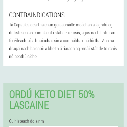
CONTRAINDICATIONS
Tá Capsules deartha chun go sábháilte meáchan a laghdú ag
dul isteach an comhlacht i stát de ketosis, agus nach bhfuil aon
fo-éifeachtaí, a bhuíochas sin a comhábhair nádúrtha. Ach na
drugaí nach ba chóir a bheith á riaradh ag mná i stát de toirchis
nó beathú cíche -.
ORDÚ KETO DIET 50%
LASCAINE
Cuir isteach do ainm