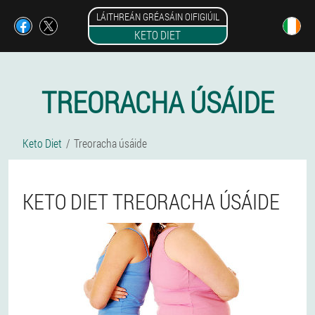
LÁITHREÁN GRÉASÁIN OIFIGIÚIL
KETO DIET
TREORACHA ÚSÁIDE
Keto Diet
Treoracha úsáide
KETO DIET TREORACHA ÚSÁIDE