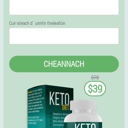
Cuir isteach d ' uimhir theileafóin
CHEANNACH
$78
$39