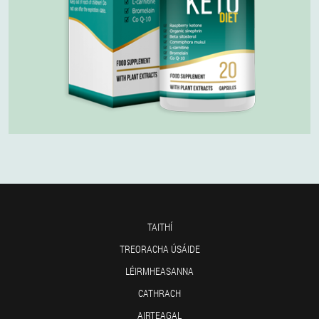
TAITHÍ
TREORACHA ÚSÁIDE
LÉIRMHEASANNA
CATHRACH
AIRTEAGAL