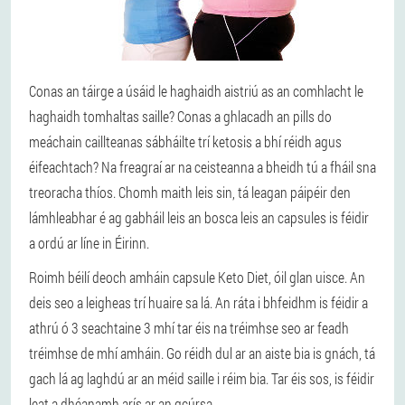
Conas an táirge a úsáid le haghaidh aistriú as an comhlacht le
haghaidh tomhaltas saille? Conas a ghlacadh an pills do
meáchain caillteanas sábháilte trí ketosis a bhí réidh agus
éifeachtach? Na freagraí ar na ceisteanna a bheidh tú a fháil sna
treoracha thíos. Chomh maith leis sin, tá leagan páipéir den
lámhleabhar é ag gabháil leis an bosca leis an capsules is féidir
a ordú ar líne in Éirinn.
Roimh béilí deoch amháin capsule Keto Diet, óil glan uisce. An
deis seo a leigheas trí huaire sa lá. An ráta i bhfeidhm is féidir a
athrú ó 3 seachtaine 3 mhí tar éis na tréimhse seo ar feadh
tréimhse de mhí amháin. Go réidh dul ar an aiste bia is gnách, tá
gach lá ag laghdú ar an méid saille i réim bia. Tar éis sos, is féidir
leat a dhéanamh arís ar an gcúrsa.