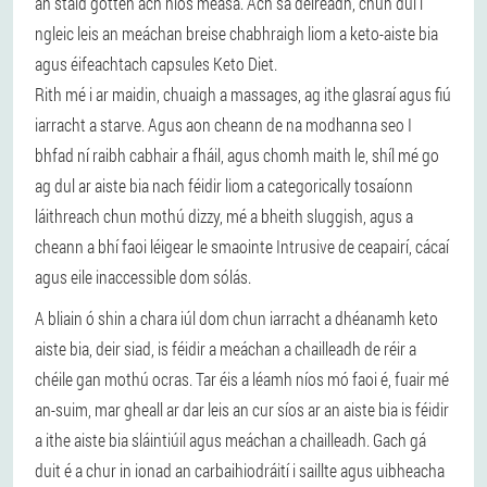
an staid gotten ach níos measa. Ach sa deireadh, chun dul i
ngleic leis an meáchan breise chabhraigh liom a keto-aiste bia
agus éifeachtach capsules Keto Diet.
Rith mé i ar maidin, chuaigh a massages, ag ithe glasraí agus fiú
iarracht a starve. Agus aon cheann de na modhanna seo I
bhfad ní raibh cabhair a fháil, agus chomh maith le, shíl mé go
ag dul ar aiste bia nach féidir liom a categorically tosaíonn
láithreach chun mothú dizzy, mé a bheith sluggish, agus a
cheann a bhí faoi léigear le smaointe Intrusive de ceapairí, cácaí
agus eile inaccessible dom sólás.
A bliain ó shin a chara iúl dom chun iarracht a dhéanamh keto
aiste bia, deir siad, is féidir a meáchan a chailleadh de réir a
chéile gan mothú ocras. Tar éis a léamh níos mó faoi é, fuair mé
an-suim, mar gheall ar dar leis an cur síos ar an aiste bia is féidir
a ithe aiste bia sláintiúil agus meáchan a chailleadh. Gach gá
duit é a chur in ionad an carbaihiodráití i saillte agus uibheacha