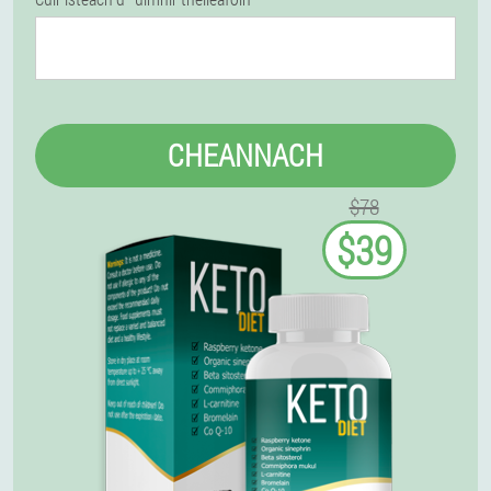
CHEANNACH
$78
$39