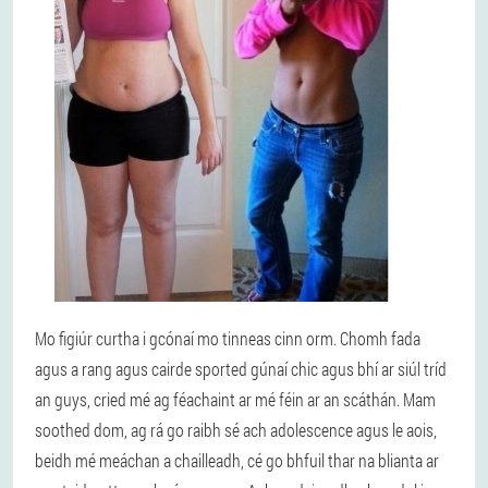
Mo figiúr curtha i gcónaí mo tinneas cinn orm. Chomh fada
agus a rang agus cairde sported gúnaí chic agus bhí ar siúl tríd
an guys, cried mé ag féachaint ar mé féin ar an scáthán. Mam
soothed dom, ag rá go raibh sé ach adolescence agus le aois,
beidh mé meáchan a chailleadh, cé go bhfuil thar na blianta ar