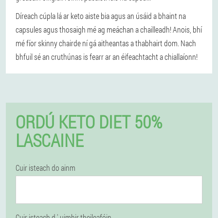
Díreach cúpla lá ar keto aiste bia agus an úsáid a bhaint na
capsules agus thosaigh mé ag meáchan a chailleadh! Anois, bhí
mé fíor skinny chairde ní gá aitheantas a thabhairt dom. Nach
bhfuil sé an cruthúnas is fearr ar an éifeachtacht a chiallaíonn!
ORDÚ KETO DIET 50%
LASCAINE
Cuir isteach do ainm
Cuir isteach d ' uimhir theileafóin