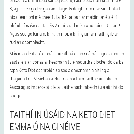
éifeacht a bhí ní fada san ag teacht, i ach seachtain chaill mé £
3, agus seo go léir gan aon laige. Is dóigh liom mar sin i bhfad
níos fearr, bhí mé cheerful a fháil ar bun ar maidin tar éis éirí i
bhfad níos éasca. Tar éis 2 mhí chaill mé a whopping 15 punt!
Agus seo go léir am, bhraith mór, a bhí i giúmar maith, gile ar
fud an gcomhlacht.
Más mian leat a lá amháin breathnú ar an scáthán agus a bheith
sásta leis an conas a fhéachann tú é nádúrtha blocker do carbs
tapa Keto Diet cabhróidh sé seo a dhéanamh a aisling a
thagann fíor. Meáchan a chailleadh a thiocfaidh chun bheith
éasca agus imperceptible, a luaithe nach mbeidh tú a aithint do
chorp!
TAITHÍ IN ÚSÁID NA KETO DIET
EMMA Ó NA GINÉIVE