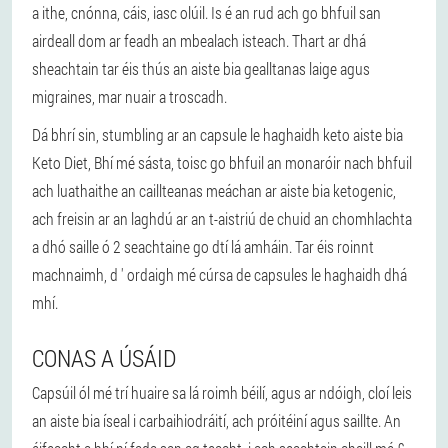
a ithe, cnónna, cáis, iasc olúil. Is é an rud ach go bhfuil san
airdeall dom ar feadh an mbealach isteach. Thart ar dhá
sheachtain tar éis thús an aiste bia gealltanas laige agus
migraines, mar nuair a troscadh.
Dá bhrí sin, stumbling ar an capsule le haghaidh keto aiste bia
Keto Diet, Bhí mé sásta, toisc go bhfuil an monaróir nach bhfuil
ach luathaithe an caillteanas meáchan ar aiste bia ketogenic,
ach freisin ar an laghdú ar an t-aistriú de chuid an chomhlachta
a dhó saille ó 2 seachtaine go dtí lá amháin. Tar éis roinnt
machnaimh, d ' ordaigh mé cúrsa de capsules le haghaidh dhá
mhí.
CONAS A ÚSÁID
Capsúil ól mé trí huaire sa lá roimh béilí, agus ar ndóigh, cloí leis
an aiste bia íseal i carbaihiodráití, ach próitéiní agus saillte. An