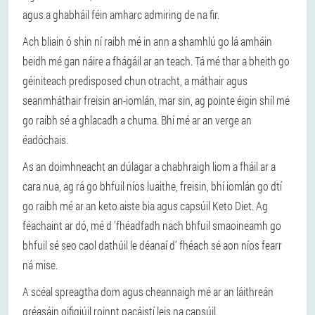
agus a ghabháil féin amharc admiring de na fir.
Ach bliain ó shin ní raibh mé in ann a shamhlú go lá amháin
beidh mé gan náire a fhágáil ar an teach. Tá mé thar a bheith go
géiniteach predisposed chun otracht, a máthair agus
seanmháthair freisin an-iomlán, mar sin, ag pointe éigin shíl mé
go raibh sé a ghlacadh a chuma. Bhí mé ar an verge an
éadóchais.
As an doimhneacht an dúlagar a chabhraigh liom a fháil ar a
cara nua, ag rá go bhfuil níos luaithe, freisin, bhí iomlán go dtí
go raibh mé ar an keto aiste bia agus capsúil Keto Diet. Ag
féachaint ar dó, mé d 'fhéadfadh nach bhfuil smaoineamh go
bhfuil sé seo caol dathúil le déanaí d' fhéach sé aon níos fearr
ná mise.
A scéal spreagtha dom agus cheannaigh mé ar an láithreán
gréasáin oifigiúil roinnt pacáistí leis na capsúil.