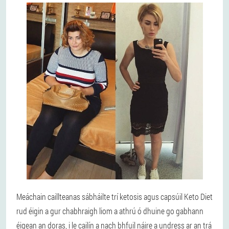
Meáchain caillteanas sábháilte trí ketosis agus capsúil Keto Diet
rud éigin a gur chabhraigh liom a athrú ó dhuine go gabhann
éigean an doras, i le cailín a nach bhfuil náire a undress ar an trá